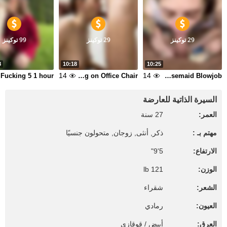
29 توكينز
29 توكينز
99 توكينز
8
10:18
10:25
14
14
 hour
Hot Sloppy Gagging Deepthroat Blowjob Facefucking on Office Chair
Housemaid Blowjob
السيرة الذاتية للعارضة
العمر:
27 سنة
مهتم بـ :
ذكر, أنثى, زوجان, متحولون جنسيًا
الارتفاع:
5'9"
الوزن:
121 lb
الشعر:
شقراء
العيون:
رمادي
العرق:
أبيض / قوقازي