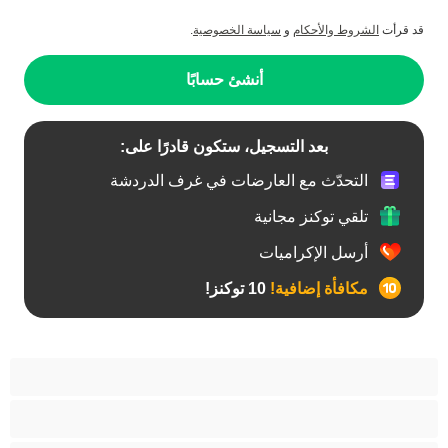
قد قرأت
الشروط والأحكام
و
سياسة الخصوصية
.
أنشئ حسابًا
بعد التسجيل، ستكون قادرًا على:
التحدّث مع العارضات في غرف الدردشة
تلقي توكنز مجانية
أرسل الإكراميات
مكافأة إضافية!
10 توكنز!
آسيوي
أفضل عارضات الدردشة الخاصة