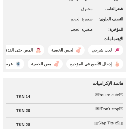
شعرالعانة:
محلوق
النصف العلوي:
صغيرة الحجم
المؤخرة:
صغيرة الحجم
الإهتمامات
لعب شرجي
لحس الخصية
المص حتى القذف
إدخال الأصبع في المؤخره
مص الخصية
عرض كام
قائمة الإكراميات
💌You're cute💌
14 TKN
💌Don't stop!💌
20 TKN
🎀Slap Tits x5🎀
28 TKN