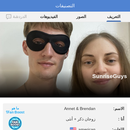
التصنيفات
SunriseGuys
التعريف
الصور
الفيديوهات
الدردشة
SunriseGuys
الاسم:
Annet & Brendan
ما هو
Fan Boost؟
أنا :
زوجان ذكر + أنثى
اللغات:
american