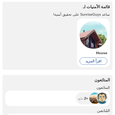
قائمة الأمنيات لـ
ساعد
SunriseGuys
على تحقيق أمنية!
House
اقرأ المزيد
المتابَعون
+2
المتابَعون
+2
تتابع
+3.7K
المُتابعين