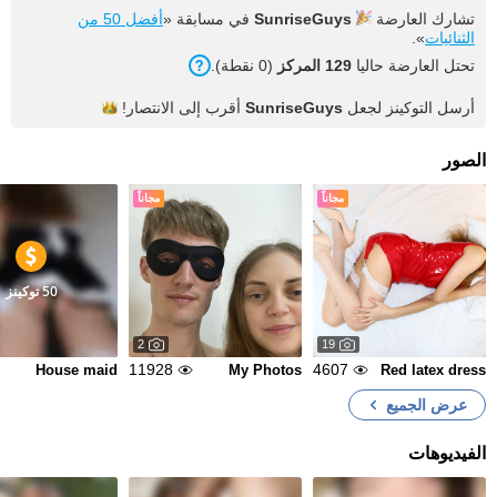
تشارك العارضة
SunriseGuys
في مسابقة «
أفضل 50 من
الثنائيات
».
تحتل العارضة حاليا
129 المركز
(0 نقطة).
أرسل التوكينز لجعل
SunriseGuys
أقرب إلى
الانتصار!
الصور
مجاناً
مجاناً
50 توكينز
2
19
11928
4607
House maid
My Photos
Red latex dress
عرض الجميع
الفيديوهات